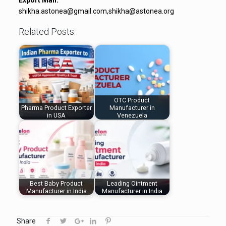
Export Mail:
shikha.astonea@gmail.com,shikha@astonea.org
Related Posts:
OTC Product
Pharma Product Exporter
Manufacturer in
in USA
Venezuela
Best Baby Product
Leading Ointment
Manufacturer in India
Manufacturer in India
Share